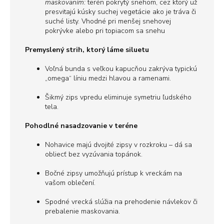
maskovaním:
terén pokrytý snehom, cez ktorý už
presvitajú kúsky suchej vegetácie ako je tráva či
suché listy. Vhodné pri menšej snehovej
pokrývke alebo pri topiacom sa snehu
Premyslený strih, ktorý láme siluetu
Voľná bunda s veľkou kapucňou zakrýva typickú
„omega“ líniu medzi hlavou a ramenami.
Šikmý zips vpredu eliminuje symetriu ľudského
tela.
Pohodlné nasadzovanie v teréne
Nohavice majú dvojité zipsy v rozkroku – dá sa
obliecť bez vyzúvania topánok.
Bočné zipsy umožňujú prístup k vreckám na
vašom oblečení.
Spodné vrecká slúžia na prehodenie návlekov či
prebalenie maskovania.