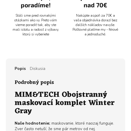
poradíme!
nad 70€
Stáli sme pred rovnakými
Nakúpte aspoň za 70€ a
otázkami ako vy. Preto vám
vaša objednávka dorazí bez
vieme poradiť tak, aby ste
ďalších nákladov navyše.
mali istotu a radosť z výbavy,
Poštovné platíme my - férové
ktorú si vyberiete
a jednoduché.
Popis
Diskusia
Podrobný popis
MIM&TECH Obojstranný
maskovací komplet Winter
Gray
Naše hodnotenie:
maskovanie, ktoré naozaj funguje.
Zver často netuší, že sme pár metrov od nej.