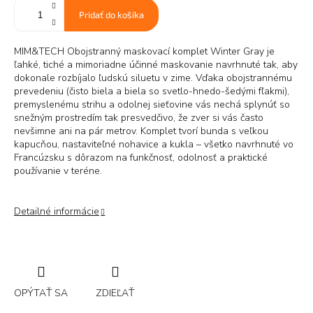
Pridať do košíka
MIM&TECH Obojstranný maskovací komplet Winter Gray je
ľahké, tiché a mimoriadne účinné maskovanie navrhnuté tak, aby
dokonale rozbíjalo ľudskú siluetu v zime. Vďaka obojstrannému
prevedeniu (čisto biela a biela so svetlo-hnedo-šedými fľakmi),
premyslenému strihu a odolnej sieťovine vás nechá splynúť so
snežným prostredím tak presvedčivo, že zver si vás často
nevšimne ani na pár metrov. Komplet tvorí bunda s veľkou
kapucňou, nastaviteľné nohavice a kukla – všetko navrhnuté vo
Francúzsku s dôrazom na funkčnosť, odolnosť a praktické
používanie v teréne.
Detailné informácie
OPÝTAŤ SA
ZDIEĽAŤ