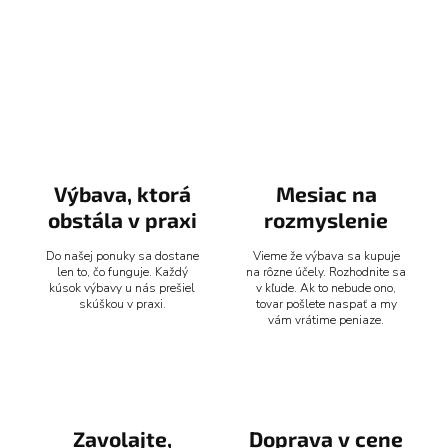
Výbava, ktorá
Mesiac na
obstála v praxi
rozmyslenie
Do našej ponuky sa dostane
Vieme že výbava sa kupuje
len to, čo funguje. Každý
na rôzne účely. Rozhodnite sa
kúsok výbavy u nás prešiel
v kľude. Ak to nebude ono,
skúškou v praxi.
tovar pošlete naspať a my
vám vrátime peniaze.
Zavolajte,
Doprava v cene