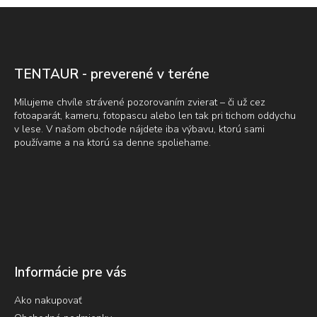
Z
á
p
ä
t
TENTAUR - preverené v teréne
i
e
Milujeme chvíle strávené pozorovaním zvierat – či už cez
fotoaparát, kameru, fotopascu alebo len tak pri tichom oddychu
v lese. V našom obchode nájdete iba výbavu, ktorú sami
používame a na ktorú sa denne spoliehame.
Informácie pre vás
Ako nakupovať