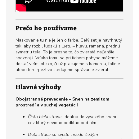
Prečo ho používame
Maskovanie tu nie je len o farbe. Celý set je navrhnutý
tak, aby rozbil ľudskú siluetu – hlavu, ramená, prednú
symetriu tela. To je presne to, čo zvieratá najľahšie
spoznajú. Vďaka tomu sa pri tichom pohybe môžeme
dostať veľmi blízko, či už pracujeme s kamerou, fotíme
alebo len trpezlivo sledujeme správanie zvierat.
Hlavné výhody
Obojstranné prevedenie – Sneh na zemitom
prostredí a v suchej vegetácii
Čisto biela strana:
ideálna do vysokého snehu,
cez ktorý nevidno podklad pod ním
Biela strana so svetlo-hnedo-šedým