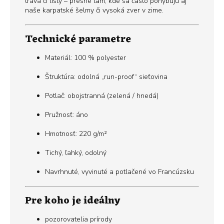
tráva či listy – presne tam, kde sa často pohybujú aj
naše karpatské šelmy či vysoká zver v zime.
Technické parametre
Materiál: 100 % polyester
Štruktúra: odolná „run-proof“ sieťovina
Potlač: obojstranná (zelená / hnedá)
Pružnosť: áno
Hmotnosť: 220 g/m²
Tichý, ľahký, odolný
Navrhnuté, vyvinuté a potlačené vo Francúzsku
Pre koho je ideálny
pozorovatelia prírody