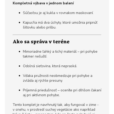
Kompletná výbava v jednom balení
Súčasťou je aj kukla v rovnakom maskovaní.
Kapucňa má dva úchyty, ktoré umožnia pripnúť
šiltovku alebo prilbu.
Ako sa správa v teréne
Mimoriadne ľahký a tichý materiál – pri pohybe
takmer nešuští.
Odolná sieťovina, ktorá nepraská.
Vďaka pružnosti neobmedzuje pri pohybe a
zvláda aj rýchle presuny.
Príjemná priedušnosť – oceníte pri dlhšom čakaní
aj pri aktívnom pohybe.
Tento komplet je navrhnutý tak, aby fungoval v zime -
v snehu, v prostredí suchej vegetácie ako napríklad