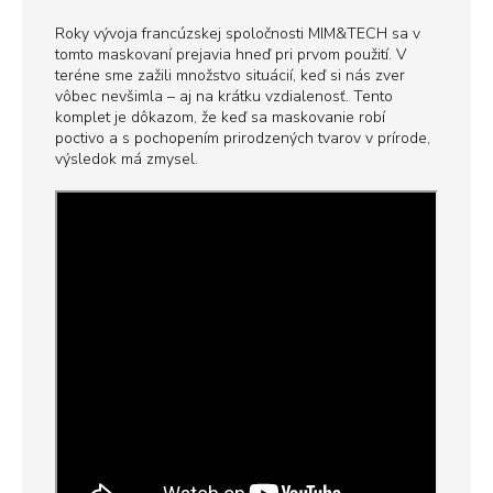
Roky vývoja francúzskej spoločnosti MIM&TECH sa v
tomto maskovaní prejavia hneď pri prvom použití. V
teréne sme zažili množstvo situácií, keď si nás zver
vôbec nevšimla – aj na krátku vzdialenosť. Tento
komplet je dôkazom, že keď sa maskovanie robí
poctivo a s pochopením prirodzených tvarov v prírode,
výsledok má zmysel.