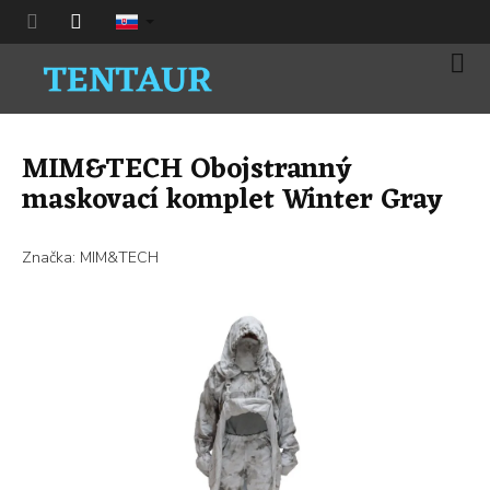
Prejsť
na
obsah
Nák
koší
MIM&TECH Obojstranný
maskovací komplet Winter Gray
Značka:
MIM&TECH