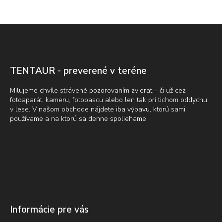
Z
á
p
ä
t
TENTAUR - preverené v teréne
i
e
Milujeme chvíle strávené pozorovaním zvierat – či už cez
fotoaparát, kameru, fotopascu alebo len tak pri tichom oddychu
v lese. V našom obchode nájdete iba výbavu, ktorú sami
používame a na ktorú sa denne spoliehame.
Informácie pre vás