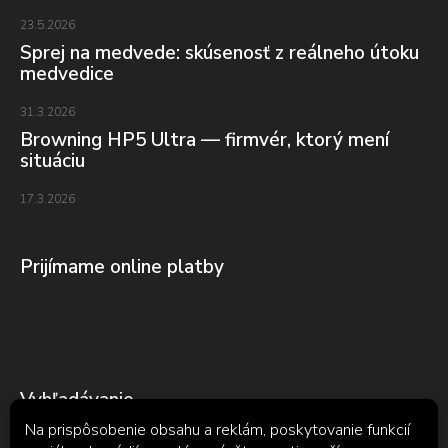
23.5.2026
Sprej na medvede: skúsenosť z reálneho útoku
medvedice
31.3.2026
Browning HP5 Ultra — firmvér, ktorý mení
situáciu
17.3.2026
Prijímame online platby
Vyhľadávanie
Na prispôsobenie obsahu a reklám, poskytovanie funkcií