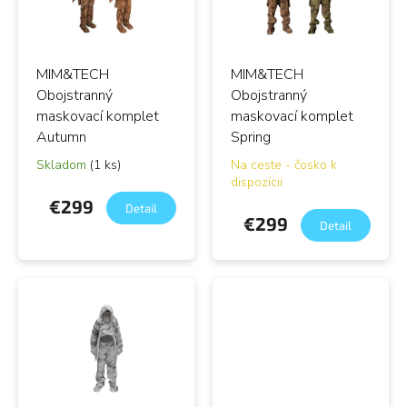
s
d
p
u
r
k
o
t
MIM&TECH
MIM&TECH
d
o
u
Obojstranný
Obojstranný
v
k
maskovací komplet
maskovací komplet
t
Autumn
Spring
o
Skladom
(1 ks)
Na ceste - čosko k
v
dispozícii
€299
Detail
€299
Detail