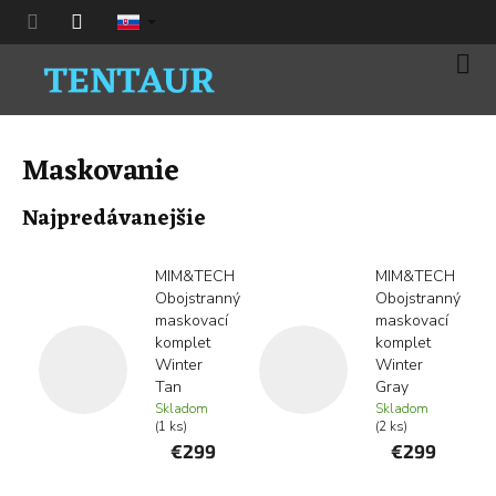
Prejsť
na
obsah
Nák
koší
Maskovanie
Najpredávanejšie
MIM&TECH
MIM&TECH
Obojstranný
Obojstranný
maskovací
maskovací
komplet
komplet
Winter
Winter
Tan
Gray
Skladom
Skladom
(1 ks)
(2 ks)
€299
€299