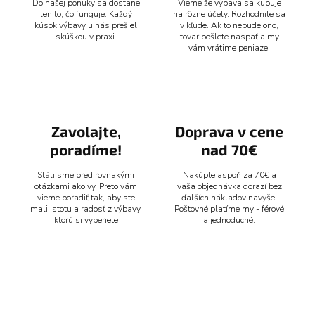
v
Do našej ponuky sa dostane
Vieme že výbava sa kupuje
ý
len to, čo funguje. Každý
na rôzne účely. Rozhodnite sa
p
kúsok výbavy u nás prešiel
v kľude. Ak to nebude ono,
i
skúškou v praxi.
tovar pošlete naspať a my
vám vrátime peniaze.
s
u
Zavolajte,
Doprava v cene
poradíme!
nad 70€
Stáli sme pred rovnakými
Nakúpte aspoň za 70€ a
otázkami ako vy. Preto vám
vaša objednávka dorazí bez
vieme poradiť tak, aby ste
ďalších nákladov navyše.
mali istotu a radosť z výbavy,
Poštovné platíme my - férové
ktorú si vyberiete
a jednoduché.