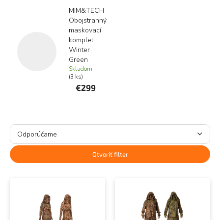
MIM&TECH
Obojstranný
maskovací
komplet
Winter
Green
Skladom
(3 ks)
€299
R
a
Odporúčame
d
e
Najlacnejšie
Otvoriť filter
n
Najdrahšie
i
V
e
ý
Najpredávanejšie
p
p
r
i
Abecedne
o