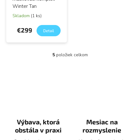
Winter Tan
Skladom
(1 ks)
€299
Detail
5
položiek celkom
O
v
l
á
d
a
c
i
e
p
r
v
Výbava, ktorá
Mesiac na
k
obstála v praxi
rozmyslenie
y