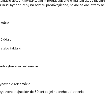
lamáciu uplatniť kontaktovaním predávajúceho e-mailom alebo písomne
 musí byť doručený na adresu predávajúceho, pokiaľ sa obe strany n
amácie
é údaje,
 alebo faktúry,
sob vybavenia reklamácie.
ybavenie reklamácie
ybavená najneskôr do 30 dní od jej riadneho uplatnenia.