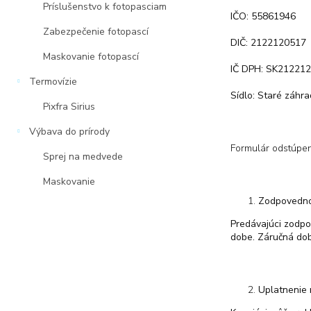
Príslušenstvo k fotopasciam
IČO: 55861946
Zabezpečenie fotopascí
DIČ: 2122120517
Maskovanie fotopascí
IČ DPH: SK21221
Termovízie
Sídlo: Staré záhra
Pixfra Sirius
Výbava do prírody
Formulár odstúpe
Sprej na medvede
Maskovanie
Zodpovedno
Predávajúci zodpov
dobe. Záručná doba
Uplatnenie 