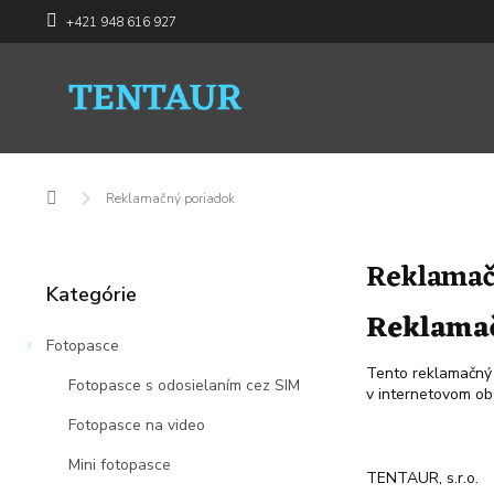
Prejsť
+421 948 616 927
na
obsah
Domov
Reklamačný poriadok
B
Reklamač
o
Preskočiť
Kategórie
č
kategórie
Reklama
n
ý
Fotopasce
p
Tento reklamačný 
Fotopasce s odosielaním cez SIM
a
v internetovom o
n
Fotopasce na video
e
l
Mini fotopasce
TENTAUR, s.r.o.