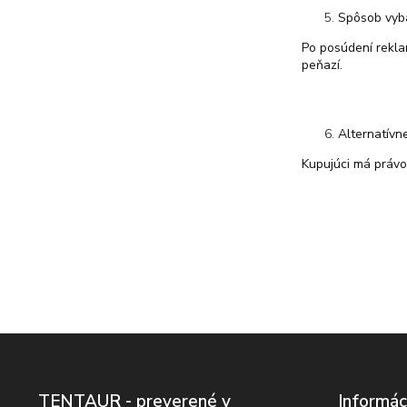
Spôsob vyb
Po posúdení rekla
peňazí.
Alternatívn
Kupujúci má právo
Z
á
p
ä
TENTAUR - preverené v
Informác