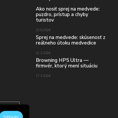
Ako nosiť sprej na medvede:
puzdro, prístup a chyby
turistov
23.5.2026
Sprej na medvede: skúsenosť z
reálneho útoku medvedice
31.3.2026
Browning HP5 Ultra —
firmvér, ktorý mení situáciu
17.3.2026
Súhlasím