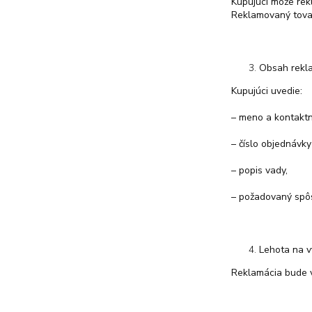
Kupujúci môže rek
Reklamovaný tovar
Obsah rekl
Kupujúci uvedie:
– meno a kontaktn
– číslo objednávky
– popis vady,
– požadovaný spô
Lehota na v
Reklamácia bude v