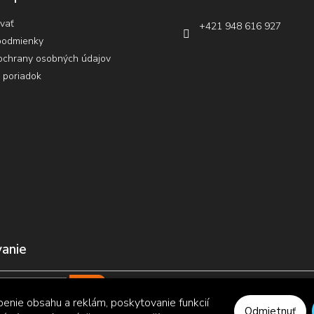
vať
+421 948 616 927
podmienky
ochrany osobných údajov
 poriadok
anie
enie obsahu a reklám, poskytovanie funkcií
Hľadať
Odmietnuť