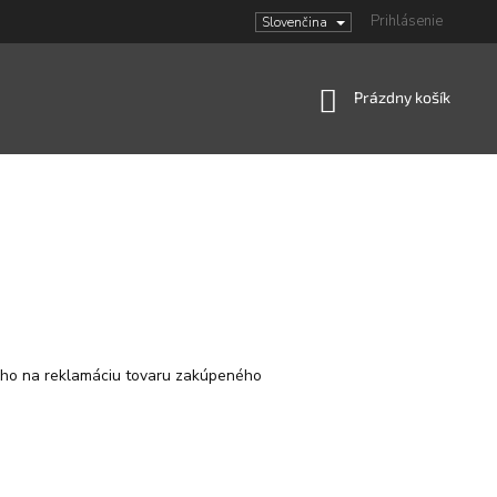
Prihlásenie
Slovenčina
Nákupný
Prázdny košík
košík
eho na reklamáciu tovaru zakúpeného