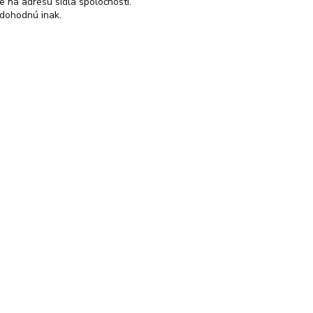
 na adresu sídla spoločnosti.
edohodnú inak.