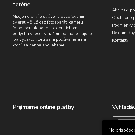
t
teréne
i
Ako nakupo
e
Milujeme chvíle strávené pozorovaním
Obchodné 
zvierat – či už cez fotoaparát, kameru,
Podmienky 
fotopascu alebo len tak pri tichom
Reklamačný
oddychu v lese. V našom obchode nájdete
iba výbavu, ktorú sami používame a na
Kontakty
ktorú sa denne spoliehame.
Prijímame online platby
Vyhľadáv
Na prispôsob