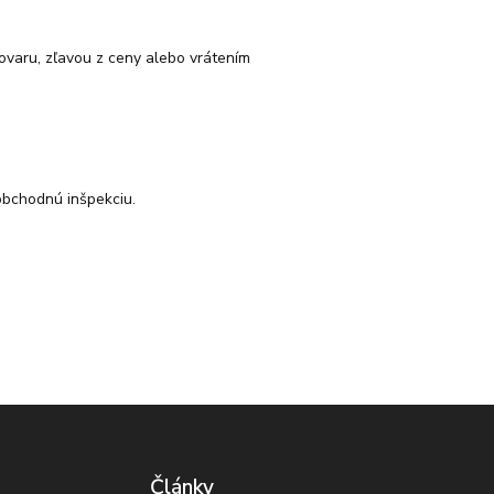
varu, zľavou z ceny alebo vrátením
obchodnú inšpekciu.
Články