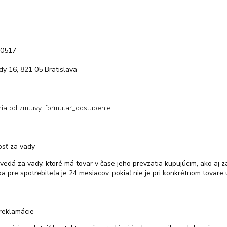
20517
dy 16, 821 05 Bratislava
nia od zmluvy:
formular_odstupenie
sť za vady
edá za vady, ktoré má tovar v čase jeho prevzatia kupujúcim, ako aj za
 pre spotrebiteľa je 24 mesiacov, pokiaľ nie je pri konkrétnom tovare
reklamácie