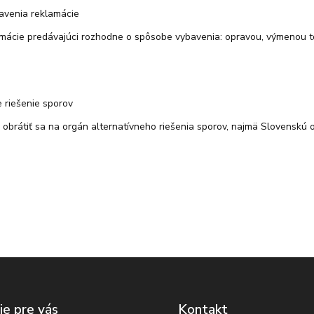
avenia reklamácie
mácie predávajúci rozhodne o spôsobe vybavenia: opravou, výmenou to
e riešenie sporov
 obrátiť sa na orgán alternatívneho riešenia sporov, najmä Slovenskú 
ie pre vás
Kontakt