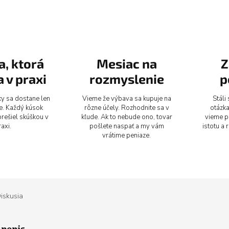
, ktorá
Mesiac na
Z
 v praxi
rozmyslenie
p
y sa dostane len
Vieme že výbava sa kupuje na
Stáli
je. Každý kúsok
rôzne účely. Rozhodnite sa v
otázka
rešiel skúškou v
kľude. Ak to nebude ono, tovar
vieme po
axi.
pošlete naspať a my vám
istotu a 
vrátime peniaze.
iskusia