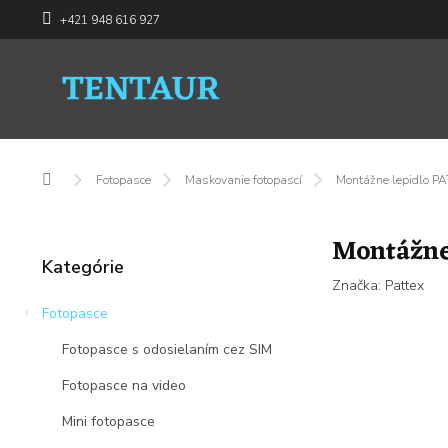
Prejsť
+421 948 616 927
na
obsah
Domov
Fotopasce
Maskovanie fotopascí
Montážne lepidlo PA
B
Montážne 
o
Preskočiť
Kategórie
č
kategórie
Značka:
Pattex
n
ý
Fotopasce
p
Fotopasce s odosielaním cez SIM
a
n
Fotopasce na video
e
l
Mini fotopasce