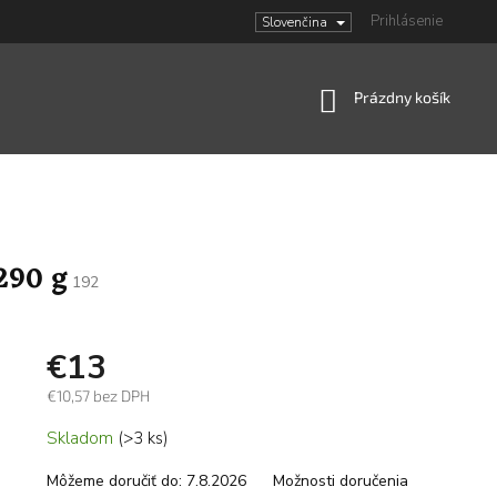
Prihlásenie
Slovenčina
Nákupný
Prázdny košík
košík
290 g
192
€13
€10,57 bez DPH
Jednotková
Skladom
(>3 ks)
cena:
Môžeme doručiť do:
7.8.2026
Možnosti doručenia