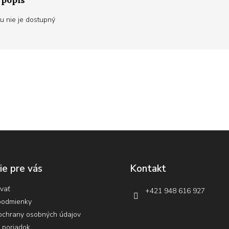
 popis
u nie je dostupný
ie pre vás
Kontakt
vať
+421 948 616 927
podmienky
ochrany osobných údajov
 poriadok