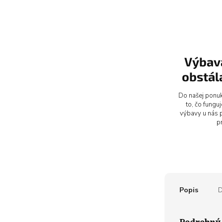
Výbava
obstála
Do našej ponuk
to, čo fungu
výbavy u nás p
pr
Popis
D