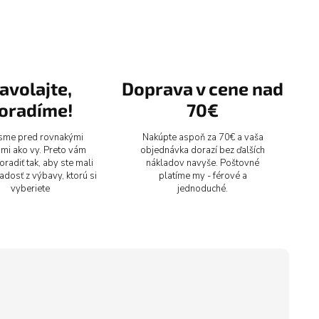
avolajte,
Doprava v cene nad
oradíme!
70€
 sme pred rovnakými
Nakúpte aspoň za 70€ a vaša
mi ako vy. Preto vám
objednávka dorazí bez ďalších
radiť tak, aby ste mali
nákladov navyše. Poštovné
radosť z výbavy, ktorú si
platíme my - férové a
vyberiete
jednoduché.