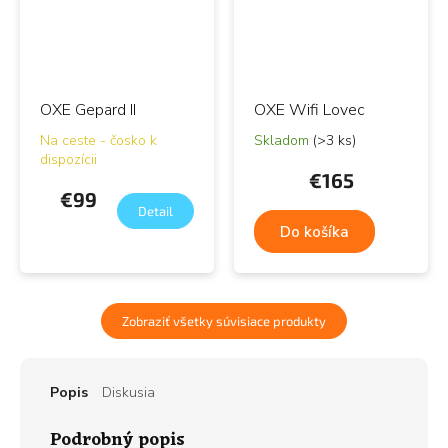
OXE Gepard II
OXE Wifi Lovec
Na ceste - čosko k
Skladom
(>3 ks)
dispozícii
€165
€99
Detail
Do košíka
Zobraziť všetky súvisiace produkty
Popis
Diskusia
Podrobný popis