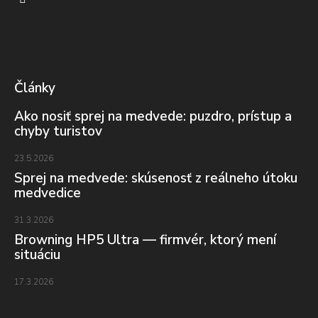
Články
Ako nosiť sprej na medvede: puzdro, prístup a
chyby turistov
23.5.2026
Sprej na medvede: skúsenosť z reálneho útoku
medvedice
31.3.2026
Browning HP5 Ultra — firmvér, ktorý mení
situáciu
17.3.2026