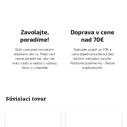
Zavolajte,
Doprava v cene
poradíme!
nad 70€
Stáli sme pred rovnakými
Nakúpte aspoň za 70€ a
otázkami ako vy. Preto vám
vaša objednávka dorazí bez
vieme poradiť tak, aby ste
ďalších nákladov navyše.
mali istotu a radosť z výbavy,
Poštovné platíme my - férové
ktorú si vyberiete
a jednoduché.
Súvisiaci tovar