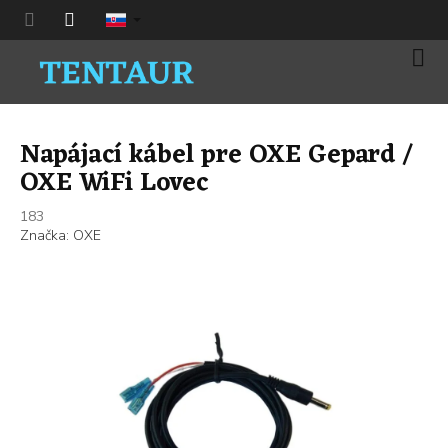
Prejsť
na
obsah
Nák
koší
Napájací kábel pre OXE Gepard /
OXE WiFi Lovec
183
Značka:
OXE