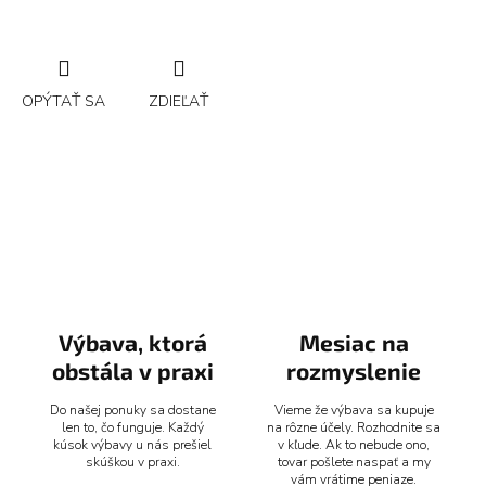
OPÝTAŤ SA
ZDIEĽAŤ
Výbava, ktorá
Mesiac na
obstála v praxi
rozmyslenie
Do našej ponuky sa dostane
Vieme že výbava sa kupuje
len to, čo funguje. Každý
na rôzne účely. Rozhodnite sa
kúsok výbavy u nás prešiel
v kľude. Ak to nebude ono,
skúškou v praxi.
tovar pošlete naspať a my
vám vrátime peniaze.