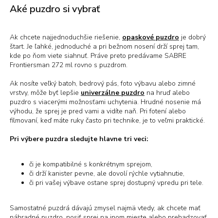
Aké puzdro si vybrať
Ak chcete najjednoduchšie riešenie,
opaskové puzdro
je dobrý
štart. Je ľahké, jednoduché a pri bežnom nosení drží sprej tam,
kde po ňom viete siahnuť. Práve preto predávame SABRE
Frontiersman 272 ml rovno s puzdrom.
Ak nosíte veľký batoh, bedrový pás, foto výbavu alebo zimné
vrstvy, môže byť lepšie
univerzálne puzdro
na hruď alebo
puzdro s viacerými možnosťami uchytenia. Hrudné nosenie má
výhodu, že sprej je pred vami a vidíte naň. Pri fotení alebo
filmovaní, keď máte ruky často pri technike, je to veľmi praktické.
Pri výbere puzdra sledujte hlavne tri veci:
či je kompatibilné s konkrétnym sprejom,
či drží kanister pevne, ale dovolí rýchle vytiahnutie,
či pri vašej výbave ostane sprej dostupný vpredu pri tele.
Samostatné puzdrá dávajú zmysel najmä vtedy, ak chcete mať
náhradné puzdro, nosiť sprej na inom mieste alebo prehadzovať