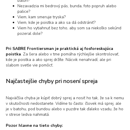
batoh?
Nezavadzia mi bedrový pás, bunda, foto popruh alebo
palice?
Viem, kam smeruje tryska?
Viem, kde je poistka a ako sa dá odstrániť?
Viem ho vytiahnuť bez toho, aby som sa niekoľko sekúnd
pozeral dole?
Pri SABRE Frontiersman je praktická aj fosforeskujúca
poistka
. Za šera alebo v tme pomáha rýchlejšie skontrolovať,
kde je poistka a ako sprej držíte. Nácvik nenahradí, ale pri
slabom svetle vie pomôcť.
Najčastejšie chyby pri nosení spreja
Najväčšia chyba je kúpiť dobrý sprej a nosiť ho tak, že sa k nemu
v skutočnosti nedostanete. Vidíme to často: človek má sprej, ale
je v batohu, pod bundou alebo v puzdre tak ďaleko vzadu, že ho
v strese ledva nahmatá.
Pozor hlavne na tieto chyby: