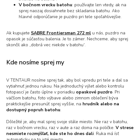
V bočnom vrecku batohu
:
používajte len vtedy, ak na
sprej naozaj dosiahnete bez skladania batohu. Ako
hlavné odporúčanie je puzdro pri tele spoľahlivejšie.
Ak kupujete
SABRE Frontiersman 272 ml
u nás, puzdro na
opasok je súčasťou balenia. Je to zámer. Nechceme, aby sprej
skončil ako „dobrá vec niekde v batohu“.
Kde nosíme sprej my
V TENTAUR nosíme sprej tak, aby bol vpredu pri tele a dal sa
vytiahnuť jednou rukou. Na jednoduchý výlet alebo kontrolu
fotopascí je často úplne v poriadku
opaskové puzdro
. Pri
väčšom batohu, foto výbave alebo zimnom oblečení býva
praktickejšie presunúť sprej vyššie, na
hrudník alebo na
dostupný popruh batohu
.
Dôležité je, aby mal sprej svoje stále miesto. Nie raz v batohu,
raz v bočnom vrecku, raz v aute a raz doma na poličke.
V strese
nesmiete rozmýšľať, kde ste ho dnes dali
. Ruka má ísť
automaticky na to isté miesto.