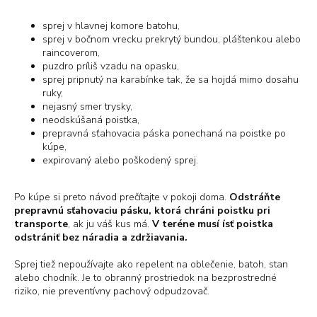
sprej v hlavnej komore batohu,
sprej v bočnom vrecku prekrytý bundou, pláštenkou alebo
raincoverom,
puzdro príliš vzadu na opasku,
sprej pripnutý na karabínke tak, že sa hojdá mimo dosahu
ruky,
nejasný smer trysky,
neodskúšaná poistka,
prepravná sťahovacia páska ponechaná na poistke po
kúpe,
expirovaný alebo poškodený sprej.
Po kúpe si preto návod prečítajte v pokoji doma.
Odstráňte
prepravnú sťahovaciu pásku, ktorá chráni poistku pri
transporte
, ak ju váš kus má.
V teréne musí ísť poistka
odstrániť bez náradia a zdržiavania.
Sprej tiež nepoužívajte ako repelent na oblečenie, batoh, stan
alebo chodník. Je to obranný prostriedok na bezprostredné
riziko, nie preventívny pachový odpudzovač.