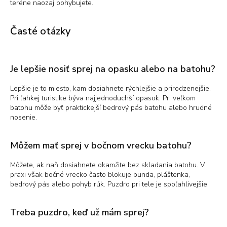
teréne naozaj pohybujete.
Časté otázky
Je lepšie nosiť sprej na opasku alebo na batohu?
Lepšie je to miesto, kam dosiahnete rýchlejšie a prirodzenejšie.
Pri ľahkej turistike býva najjednoduchší opasok. Pri veľkom
batohu môže byť praktickejší bedrový pás batohu alebo hrudné
nosenie.
Môžem mať sprej v bočnom vrecku batohu?
Môžete, ak naň dosiahnete okamžite bez skladania batohu. V
praxi však bočné vrecko často blokuje bunda, pláštenka,
bedrový pás alebo pohyb rúk. Puzdro pri tele je spoľahlivejšie.
Treba puzdro, keď už mám sprej?