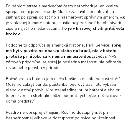
Pri náhlom strete s medveďom často nerozhoduje len kvalita
spreja, ale aj prvé sekundy. Musíte zastaviť, zorientovať sa,
siahnuť po spreji, odistiť ho a nasmerovať správnym smerom. Ak
je v hlavnej komore batohu, musíte najprv zhodiť batoh, otvoriť
zips a nájsť ho medzi vecami.
To je v krízovej chvíli príliš veľa
krokov.
Podobne to odporúča aj americká
National Park Service
:
sprej
má byť v puzdre na opasku alebo na hrudi, nie v batohu,
pretože pri útoku sa k nemu nemusíte dostať včas
. NPS
zároveň pripomína, že sprej je posledná možnosť, nie náhrada
rozumného pohybu v prírode.
Bočné vrecko batohu je o niečo lepšie, ale stále nemusí stačiť.
Môže ho zakryť bunda, pláštenka, bedrový pás, foto výbava
alebo vlastný pohyb. V hustej mladine, pri hubárčení alebo pri
fotení zveri sa stretnutie môže odohrať rýchlejšie, než si človek
doma predstaví.
Puzdro nerobí sprej silnejším. Robí ho dostupným. A pri
bezpečnostnej výbave je dostupnosť polovica použiteľnosti.