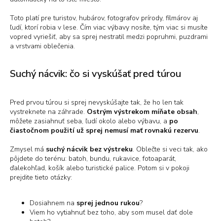
Toto platí pre turistov, hubárov, fotografov prírody, filmárov aj
ľudí, ktorí robia v lese. Čím viac výbavy nosíte, tým viac si musíte
vopred vyriešiť, aby sa sprej nestratil medzi popruhmi, puzdrami
a vrstvami oblečenia.
Suchý nácvik: čo si vyskúšať pred túrou
Pred prvou túrou si sprej nevyskúšajte tak, že ho len tak
vystreknete na záhrade.
Ostrým výstrekom míňate obsah
,
môžete zasiahnuť seba, ľudí okolo alebo výbavu, a
po
čiastočnom použití už sprej nemusí mať rovnakú rezervu
.
Zmysel má
suchý nácvik bez výstreku
. Oblečte si veci tak, ako
pôjdete do terénu: batoh, bundu, rukavice, fotoaparát,
ďalekohľad, košík alebo turistické palice. Potom si v pokoji
prejdite tieto otázky:
Dosiahnem na
sprej jednou rukou
?
Viem ho vytiahnuť bez toho, aby som musel dať dole