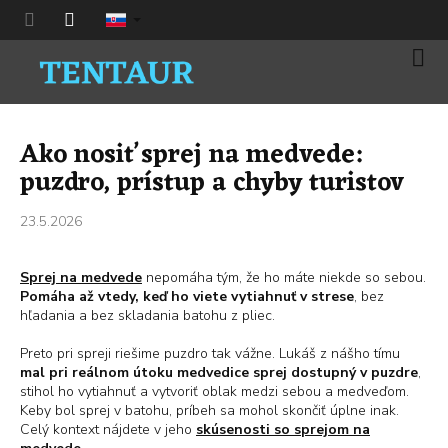
Prejsť
na
obsah
Nák
koší
Ako nosiť sprej na medvede:
puzdro, prístup a chyby turistov
23.5.2026
Sprej na medvede
nepomáha tým, že ho máte niekde so sebou.
Pomáha až vtedy, keď ho viete vytiahnuť v strese
, bez
hľadania a bez skladania batohu z pliec.
Preto pri spreji riešime puzdro tak vážne. Lukáš z nášho tímu
mal pri reálnom útoku medvedice sprej dostupný v puzdre
,
stihol ho vytiahnuť a vytvoriť oblak medzi sebou a medveďom.
Keby bol sprej v batohu, príbeh sa mohol skončiť úplne inak.
Celý kontext nájdete v jeho
skúsenosti so sprejom na