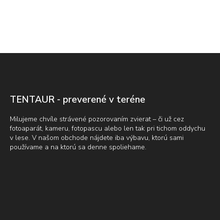
Z
á
p
ä
t
TENTAUR - preverené v teréne
i
e
Milujeme chvíle strávené pozorovaním zvierat – či už cez
fotoaparát, kameru, fotopascu alebo len tak pri tichom oddychu
v lese. V našom obchode nájdete iba výbavu, ktorú sami
používame a na ktorú sa denne spoliehame.