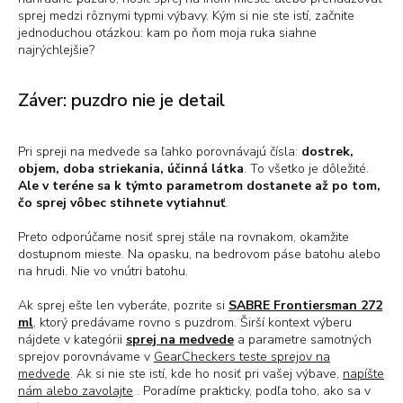
sprej medzi rôznymi typmi výbavy. Kým si nie ste istí, začnite
jednoduchou otázkou: kam po ňom moja ruka siahne
najrýchlejšie?
Záver: puzdro nie je detail
Pri spreji na medvede sa ľahko porovnávajú čísla:
dostrek,
objem, doba striekania, účinná látka
. To všetko je dôležité.
Ale v teréne sa k týmto parametrom dostanete až po tom,
čo sprej vôbec stihnete vytiahnuť
.
Preto odporúčame nosiť sprej stále na rovnakom, okamžite
dostupnom mieste. Na opasku, na bedrovom páse batohu alebo
na hrudi. Nie vo vnútri batohu.
Ak sprej ešte len vyberáte, pozrite si
SABRE Frontiersman 272
ml
, ktorý predávame rovno s puzdrom. Širší kontext výberu
nájdete v kategórii
sprej na medvede
a parametre samotných
sprejov porovnávame v
GearCheckers teste sprejov na
medvede
. Ak si nie ste istí, kde ho nosiť pri vašej výbave,
napíšte
nám alebo zavolajte
. Poradíme prakticky, podľa toho, ako sa v