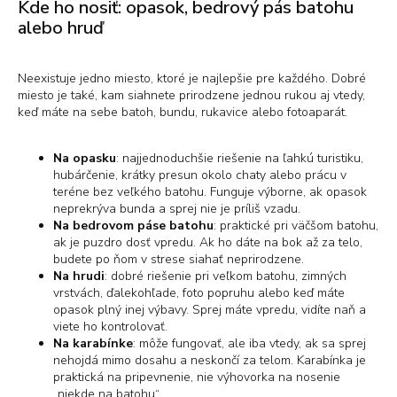
Kde ho nosiť: opasok, bedrový pás batohu
alebo hruď
Neexistuje jedno miesto, ktoré je najlepšie pre každého. Dobré
miesto je také, kam siahnete prirodzene jednou rukou aj vtedy,
keď máte na sebe batoh, bundu, rukavice alebo fotoaparát.
Na opasku
:
najjednoduchšie riešenie na ľahkú turistiku,
hubárčenie, krátky presun okolo chaty alebo prácu v
teréne bez veľkého batohu. Funguje výborne, ak opasok
neprekrýva bunda a sprej nie je príliš vzadu.
Na bedrovom páse batohu
:
praktické pri väčšom batohu,
ak je puzdro dosť vpredu. Ak ho dáte na bok až za telo,
budete po ňom v strese siahať neprirodzene.
Na hrudi
:
dobré riešenie pri veľkom batohu, zimných
vrstvách, ďalekohľade, foto popruhu alebo keď máte
opasok plný inej výbavy. Sprej máte vpredu, vidíte naň a
viete ho kontrolovať.
Na karabínke
:
môže fungovať, ale iba vtedy, ak sa sprej
nehojdá mimo dosahu a neskončí za telom. Karabínka je
praktická na pripevnenie, nie výhovorka na nosenie
„niekde na batohu“.