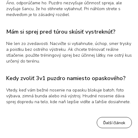
Áno, odporúčame ho. Puzdro nezvyšuje účinnosť spreja, ale
zvyšuje šancu, že ho stihnete vytiahnuť. Pri náhlom strete s
medveďom je to zásadný rozdiel.
Mám si sprej pred túrou skúsiť vystreknúť?
Nie len zo zvedavosti. Nacvičte si vytiahnutie, úchop, smer trysky
a poistku bez ostrého výstreku. Ak chcete trénovať reálne
stlačenie, použite tréningový sprej bez účinnej látky, nie ostrý kus
určený do terénu.
Kedy zvoliť 3v1 puzdro namiesto opaskového?
Vtedy, keď vám bežné nosenie na opasku blokuje batoh, foto
výbava, zimná bunda alebo iná výstroj. Hrudné nosenie dáva
sprej dopredu na telo, kde naň lepšie vidíte a ľahšie dosiahnete.
Ďalší článok