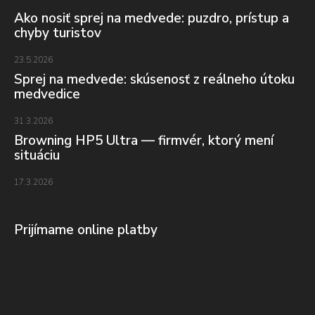
Ako nosiť sprej na medvede: puzdro, prístup a
chyby turistov
23.5.2026
Sprej na medvede: skúsenosť z reálneho útoku
medvedice
31.3.2026
Browning HP5 Ultra — firmvér, ktorý mení
situáciu
17.3.2026
Prijímame online platby