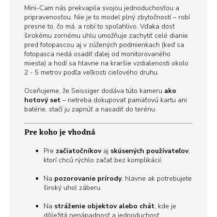
Mini-Cam nás prekvapila svojou jednoduchosťou a
pripravenosťou. Nie je to model plný zbytočností – robí
presne to, čo má, a robí to spoľahlivo. Vďaka dosť
širokému zornému uhlu umožňuje zachytiť celé dianie
pred fotopascou aj v zúžených podmienkach (keď sa
fotopasca nedá osadiť ďalej od monitorovaného
miesta) a hodí sa hlavne na kraršie vzdialenosti okolo
2 - 5 metrov podľa veľkosti cieľového druhu.
Oceňujeme, že Seissiger dodáva túto kameru
ako
hotový set
– netreba dokupovať pamäťovú kartu ani
batérie, stačí ju zapnúť a nasadiť do terénu.
Pre koho je vhodná
Pre
začiatočníkov
aj
skúsených používateľov
,
ktorí chcú rýchlo začať bez komplikácií.
Na
pozorovanie prírody
, hlavne ak potrebujete
široký uhol záberu.
Na
stráženie objektov alebo chát
, kde je
dôležitá nenápadnosť a jednoduchosť.