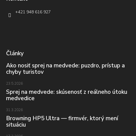
+421 948 616 927
Články
Ako nosiť sprej na medvede: puzdro, prístup a
chyby turistov
23.5.2026
Sprej na medvede: skúsenosť z reálneho útoku
medvedice
31.3.2026
Browning HP5 Ultra — firmvér, ktorý mení
situáciu