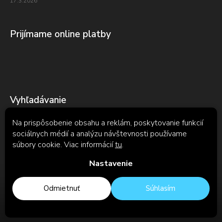
17.3.2026
Prijímame online platby
Vyhľadávanie
Na prispôsobenie obsahu a reklám, poskytovanie funkcií
sociálnych médií a analýzu návštevnosti používame
Hľadať
súbory cookie. Viac informácií
tu
.
Nastavenie
Odmietnuť
Súhlasím
Copyright 2026
TENTAUR
. Všetky práva vyhradené.
Upraviť
nastavenie cookies