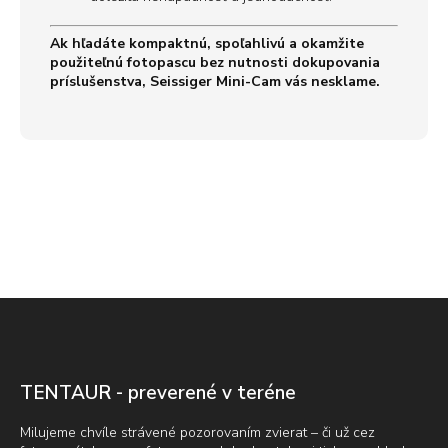
Ak hľadáte kompaktnú, spoľahlivú a okamžite
použiteľnú fotopascu bez nutnosti dokupovania
príslušenstva, Seissiger Mini-Cam vás nesklame.
Z
á
p
ä
t
TENTAUR - preverené v teréne
i
e
Milujeme chvíle strávené pozorovaním zvierat – či už cez