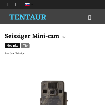
Prejsť
na
obsah
Nákup
košík
Seissiger Mini-cam
132
Novinka
Tip
Značka:
Seissiger