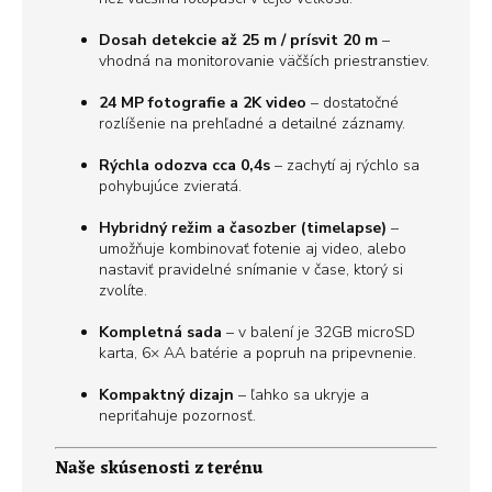
Dosah detekcie až 25 m / prísvit 20 m
–
vhodná na monitorovanie väčších priestranstiev.
24 MP fotografie a 2K video
– dostatočné
rozlíšenie na prehľadné a detailné záznamy.
Rýchla odozva cca 0,4s
– zachytí aj rýchlo sa
pohybujúce zvieratá.
Hybridný režim a časozber (timelapse)
–
umožňuje kombinovať fotenie aj video, alebo
nastaviť pravidelné snímanie v čase, ktorý si
zvolíte.
Kompletná sada
– v balení je 32GB microSD
karta, 6× AA batérie a popruh na pripevnenie.
Kompaktný dizajn
– ľahko sa ukryje a
nepriťahuje pozornosť.
Naše skúsenosti z terénu