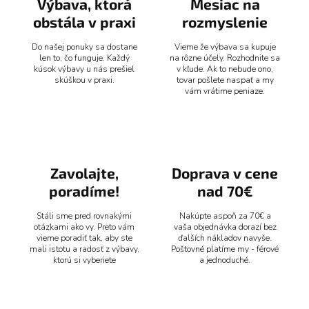
Výbava, ktorá
Mesiac na
obstála v praxi
rozmyslenie
Do našej ponuky sa dostane
Vieme že výbava sa kupuje
len to, čo funguje. Každý
na rôzne účely. Rozhodnite sa
kúsok výbavy u nás prešiel
v kľude. Ak to nebude ono,
skúškou v praxi.
tovar pošlete naspať a my
vám vrátime peniaze.
Zavolajte,
Doprava v cene
poradíme!
nad 70€
Stáli sme pred rovnakými
Nakúpte aspoň za 70€ a
otázkami ako vy. Preto vám
vaša objednávka dorazí bez
vieme poradiť tak, aby ste
ďalších nákladov navyše.
mali istotu a radosť z výbavy,
Poštovné platíme my - férové
ktorú si vyberiete
a jednoduché.