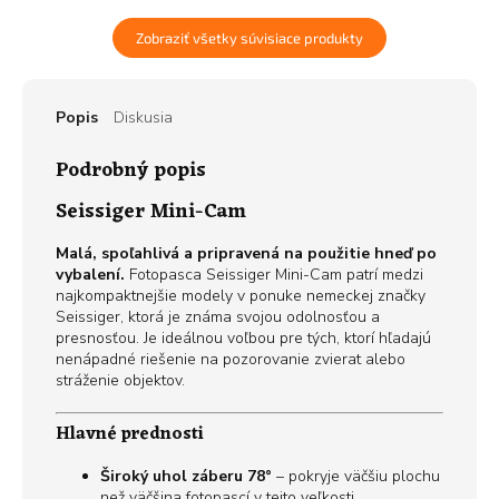
Zobraziť všetky súvisiace produkty
Popis
Diskusia
Podrobný popis
Seissiger Mini-Cam
Malá, spoľahlivá a pripravená na použitie hneď po
vybalení.
Fotopasca Seissiger Mini-Cam patrí medzi
najkompaktnejšie modely v ponuke nemeckej značky
Seissiger, ktorá je známa svojou odolnosťou a
presnosťou. Je ideálnou voľbou pre tých, ktorí hľadajú
nenápadné riešenie na pozorovanie zvierat alebo
stráženie objektov.
Hlavné prednosti
Široký uhol záberu 78°
– pokryje väčšiu plochu
než väčšina fotopascí v tejto veľkosti.