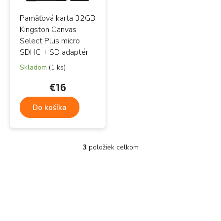
Pamäťová karta 32GB
Kingston Canvas
Select Plus micro
SDHC + SD adaptér
Skladom
(1 ks)
€16
Do košíka
3
položiek celkom
O
v
l
á
d
a
c
i