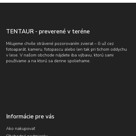
e
Z
p
á
r
p
v
ä
k
t
y
TENTAUR - preverené v teréne
v
i
ý
e
Milujeme chvíle strávené pozorovaním zvierat – či už cez
p
fotoaparát, kameru, fotopascu alebo len tak pri tichom oddychu
i
v lese. V našom obchode nájdete iba výbavu, ktorú sami
s
používame a na ktorú sa denne spoliehame.
u
Informácie pre vás
Ako nakupovať