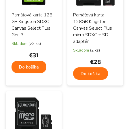
r
Abecedne
r
o
o
d
Pamäťová karta 128
Pamäťová karta
d
u
u
GB Kingston SDXC
128GB Kingston
k
k
Canvas Select Plus
Canvas Select Plus
t
t
Gen 3
micro SDXC + SD
o
o
adaptér
v
Skladom
(>3 ks)
v
Skladom
(2 ks)
€31
€28
Do košíka
Do košíka