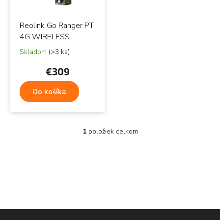
r
Abecedne
r
o
o
d
Reolink Go Ranger PT
d
u
u
4G WIRELESS
k
k
t
Skladom
(>3 ks)
t
o
o
€309
v
v
Do košíka
1
položiek celkom
O
v
l
á
d
a
c
i
e
Z
p