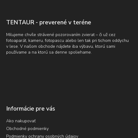
á
r
p
v
ä
k
t
y
TENTAUR - preverené v teréne
v
i
ý
e
Milujeme chvíle strávené pozorovaním zvierat – či už cez
p
fotoaparát, kameru, fotopascu alebo len tak pri tichom oddychu
i
v lese. V našom obchode nájdete iba výbavu, ktorú sami
s
používame a na ktorú sa denne spoliehame.
u
Informácie pre vás
Ako nakupovať
Obchodné podmienky
Podmienky ochrany osobných údajov