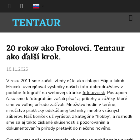
Prejsť
na
obsah
Nák
koší
20 rokov ako Fotolovci. Tentaur
ako ďalší krok.
18.11.2025
V roku 2011 sme začali, vtedy ešte ako chlapci Filip a Jakub
Mrocek, uverejňovať výsledky našich foto-dobrodružstiev v
podobe fotografií na webovej stránke
fotolovci.sk
. Postupom
času sme k fotografiám začali písať aj príbehy a zážitky, ktoré
sme vo voľnej prírode zažívali. Množstvo hodín v teréne,
množstvo prakticky odskúšanej techniky, mnoho vzácnych
záberov. Náš koníček už vyrástol z kategórie “hobby”, a rozhodli
sme sa aj takto získané skúsenosti s pozorovaním a
dokumentovaním prírody pretaviť do niečoho nového.