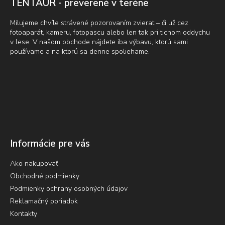
t
TENTAUR - preverené v teréne
i
e
Milujeme chvíle strávené pozorovaním zvierat – či už cez
fotoaparát, kameru, fotopascu alebo len tak pri tichom oddychu
v lese. V našom obchode nájdete iba výbavu, ktorú sami
používame a na ktorú sa denne spoliehame.
Informácie pre vás
Ako nakupovať
Obchodné podmienky
Podmienky ochrany osobných údajov
Reklamačný poriadok
Kontakty