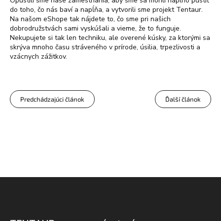
Opustili sme naše zamestnania, aby sme sa mohli naplno pustiť
do toho, čo nás baví a napĺňa, a vytvorili sme projekt Tentaur.
Na našom eShope tak nájdete to, čo sme pri našich
dobrodružstvách sami vyskúšali a vieme, že to funguje.
Nekupujete si tak len techniku, ale overené kúsky, za ktorými sa
skrýva mnoho času stráveného v prírode, úsilia, trpezlivosti a
vzácnych zážitkov.
Predchádzajúci článok
Ďalší článok
Z
á
p
ä