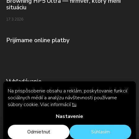
Browning HP5 Ultra — firmvér, ktorý mení
situáciu
17.3.2026
Prijímame online platby
Vyhľadávanie
Na prispôsobenie obsahu a reklám, poskytovanie funkcií
sociálnych médií a analýzu návštevnosti používame
súbory cookie. Viac informácií
tu
.
Hľadať
Nastavenie
Odmietnuť
Súhlasím
Copyright 2026
TENTAUR
. Všetky práva vyhradené.
Upraviť