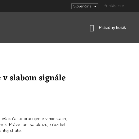
Prihlásenie
Slovenčina
Nákupný
Prázdny košík
košík
e v slabom signále
i však často pracujeme v miestach,
nok. Práve tam sa ukazuje rozdiel
ahlej chate.