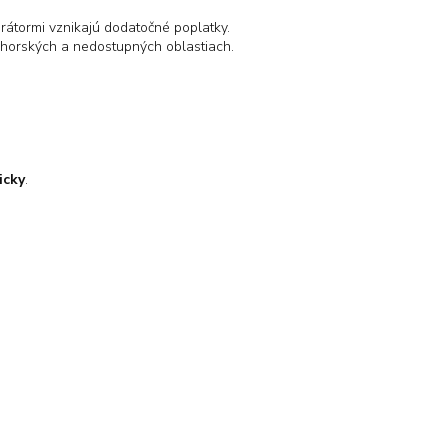
átormi vznikajú dodatočné poplatky.
 v horských a nedostupných oblastiach.
icky
.