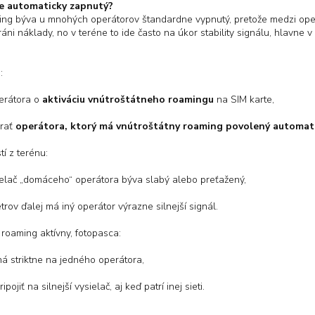
je automaticky zapnutý?
ing býva u mnohých operátorov štandardne vypnutý, pretože medzi oper
ráni náklady, no v teréne to ide často na úkor stability signálu, hlavne
:
erátora o
aktiváciu vnútroštátneho roamingu
na SIM karte,
brať
operátora, ktorý má vnútroštátny roaming povolený automat
í z terénu:
ielač „domáceho“ operátora býva slabý alebo preťažený,
trov ďalej má iný operátor výrazne silnejší signál.
 roaming aktívny, fotopasca:
ná striktne na jedného operátora,
pojiť na silnejší vysielač, aj keď patrí inej sieti.
: