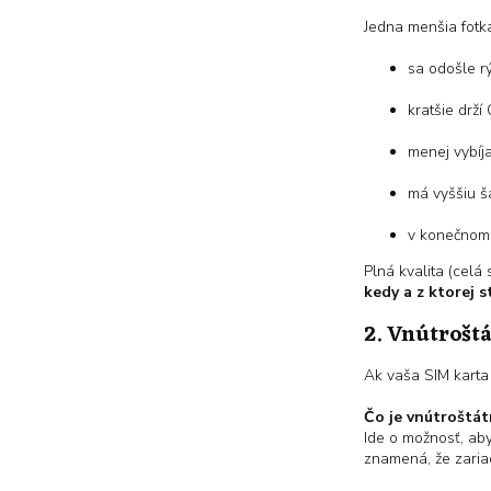
Jedna menšia fotk
sa odošle rý
kratšie drží
menej vybíja
má vyššiu ša
v konečnom 
Plná kvalita (celá
kedy a z ktorej s
2. Vnútrošt
Ak vaša SIM kart
Čo je vnútroštá
Ide o možnosť, aby 
znamená, že zaria