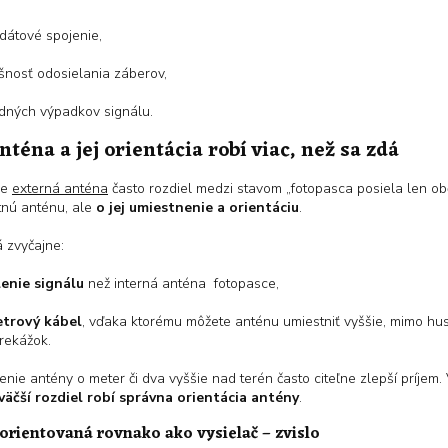
 dátové spojenie,
šnosť odosielania záberov,
dných výpadkov signálu.
nténa a jej orientácia robí viac, než sa zdá
je
externá anténa
často rozdiel medzi stavom „fotopasca posiela len obč
tnú anténu, ale
o jej umiestnenie a orientáciu
.
 zvyčajne:
lenie signálu
než interná anténa fotopasce,
trový kábel
, vďaka ktorému môžete anténu umiestniť vyššie, mimo hu
rekážok.
nie antény o meter či dva vyššie nad terén často citeľne zlepší príjem
väčší rozdiel robí správna orientácia antény
.
orientovaná rovnako ako vysielač – zvislo