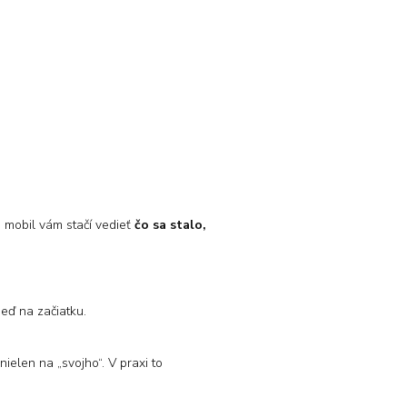
Na mobil vám stačí vedieť
čo sa stalo,
eď na začiatku.
nielen na „svojho“. V praxi to