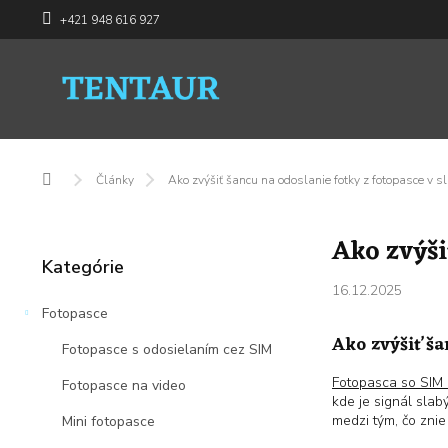
Prejsť
+421 948 616 927
na
obsah
Domov
Články
Ako zvýšiť šancu na odoslanie fotky z fotopasce v 
B
Ako zvýši
o
Preskočiť
Kategórie
č
kategórie
n
16.12.2025
ý
Fotopasce
p
Ako zvýšiť ša
Fotopasce s odosielaním cez SIM
a
n
Fotopasca so SIM 
Fotopasce na video
e
kde je signál sla
medzi tým, čo znie
l
Mini fotopasce