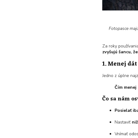
Fotopasce majú
Za roky používani
zvyšujú šancu, ž
1. Menej dát
Jedno z úplne naj
Čím menej d
Čo sa nám os
Posielať ib
Nastaviť
ni
Vnímať odos