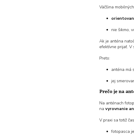
Väčšina mobilných
orientovan
nie šikmo, 
Ak je anténa natoč
efektívne prijať. 
Preto:
anténa má 
jej smerova
Prečo je na ant
Na anténach fotop
na
vyrovnanie an
V praxi sa totiž čas
fotopasca j