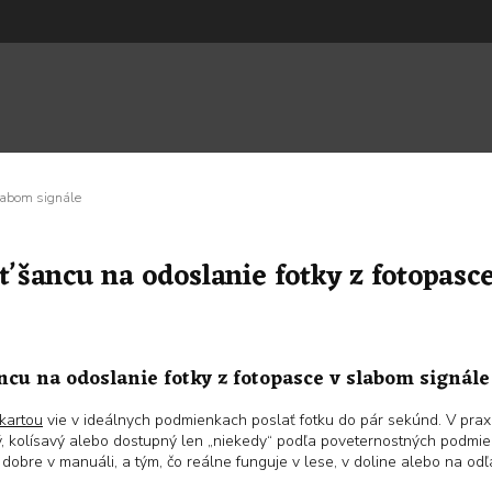
slabom signále
ť šancu na odoslanie fotky z fotopasc
ncu na odoslanie fotky z fotopasce v slabom signále
kartou
vie v ideálnych podmienkach poslať fotku do pár sekúnd. V prax
bý, kolísavý alebo dostupný len „niekedy“ podľa poveternostných podmie
 dobre v manuáli, a tým, čo reálne funguje v lese, v doline alebo na odľ