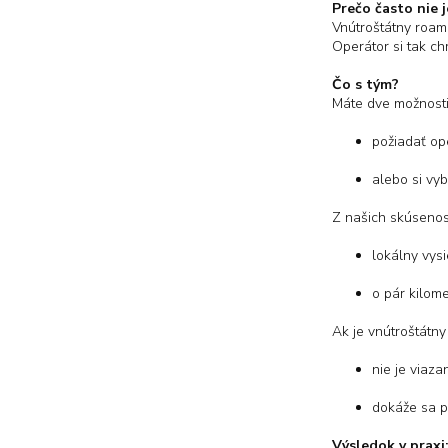
Prečo často nie 
Vnútroštátny roam
Operátor si tak ch
Čo s tým?
Máte dve možnosti
požiadať op
alebo si vy
Z našich skúsenost
lokálny vys
o pár kilome
Ak je vnútroštátny
nie je viaza
dokáže sa pri
Výsledok v praxi