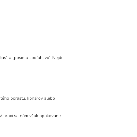
as“ a „posiela spoľahlivo“. Nejde
stého porastu, konárov alebo
. V praxi sa nám však opakovane