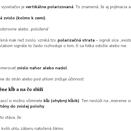
 vysielačov je
vertikálne polarizovaná
. To znamená, že aj prijímacia 
á zvislo (kolmo k zemi)
,
vodorovne alebo „položená“.
ená inak než zvislo, vzniká tzv.
polarizačná strata
– signál síce „exis
V slabom signále to často rozhoduje o tom, či sa fotka odošle alebo nie.
smerovať
zvislo nahor alebo nadol
,
nie do strán alebo pod uhlom znižuje účinnosť.
éne kĺb a na čo slúži
ascí si možno všimnete
kĺb (ohybný kĺbik)
. Ten neslúži na „mierenie 
tény do zvislej polohy
.
to stáva, že:
e kvôli uhlu záberu natočená šikmo,