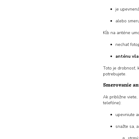
je upevnen
alebo smeruj
Kĺb na anténe umo
nechať foto
anténu vša
Toto je drobnosť,
potrebujete.
Smerovanie ant
Ak približne viete
telefóne):
upevniute 
snažte sa, 
strmý