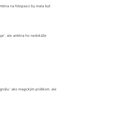
anténa na fotopasci by mala byť:
tuje“, ale anténa ho nedokáže
signálu“ ako magickým prútikom, ale