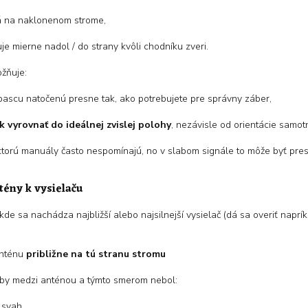
á na naklonenom strome,
e mierne nadol / do strany kvôli chodníku zveri.
žňuje:
pascu natočenú presne tak, ako potrebujete pre správny záber,
k vyrovnať do ideálnej zvislej polohy
, nezávisle od orientácie samot
 ktorú manuály často nespomínajú, no v slabom signále to môže byť pres
ény k vysielaču
, kde sa nachádza najbližší alebo najsilnejší vysielač (dá sa overiť napr
anténu
približne na tú stranu stromu
aby medzi anténou a týmto smerom nebol:
 svah,