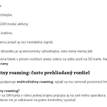
a:
chlejšie,
 GSM modul aktívny,
 batérie,
ncu prejsť aj cez nestabilný signál,
dôsledku je aj ekonomicky výhodnejšia, lebo minie menej dát.
 séria fotiek v plnom rozlíšení alebo video) sa stále uloží na SD karte. 
trany
.
átny roaming: často prehliadaný rozdiel
a podporuje
vnútroštátny roaming
, oplatí sa mu venovať pozornosť hn
tny roaming?
sa SIM karta v rámci jednej krajiny pripojila aj na sieť iného operátora, 
denie nie je odkázané na jeden konkrétny vysielač.