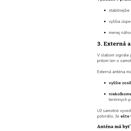
stabilnejšie
vyššia úspe
menej náho
3. Externá a
V slabom signále 
pritom len o samo
Externá anténa má
vyššie zosí
niekoľkome
terénnych p
Už samotné vyvede
potvrdilo, že
ešte 
Anténa má byť 