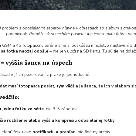
 problém s odosielaním záberov hlavne v oblastiach so slabým signálo
podmienok. Pomôže ak si necháte posielať iba jednu malú fotku, namie
a GSM a 4G fotopascí v teréne sme si odskúšali množstvo nastavení a 
e sa fotka naozaj odošle
– nie len uloží na SD kartu. Tu sú tie najdôležit
 = vyššia šanca na úspech
zásadnejších pozorovaní z praxe je jednoduché:
át musí fotopasca poslať, tým väčšia je šanca, že ich v slabom si
vedčilo:
a jednu fotku zo série
, nie 3–5 záberov.
žšie rozlíšenie alebo vyššiu kompresiu odosielanej fotky
.
ielanú fotku ako
notifikáciu a prehľad
, nie finálny archív.