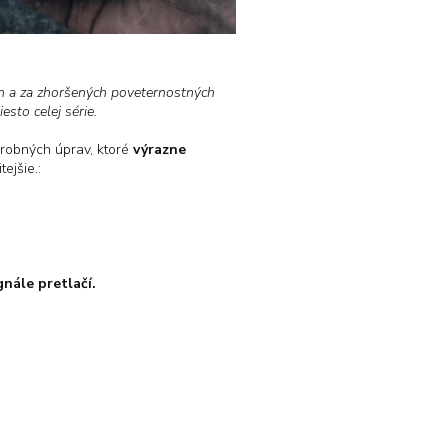
m a za zhoršených poveternostných
sto celej série.
drobných úprav, ktoré
výrazne
ejšie.:
gnále pretlačí.